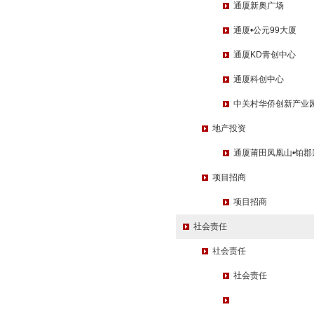
通厦新奥广场
通厦•公元99大厦
通厦KD青创中心
通厦科创中心
中关村华侨创新产业
地产投资
通厦莆田凤凰山•铂郡
项目招商
项目招商
社会责任
社会责任
社会责任