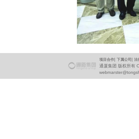
|
|
项目合作
下属公司
法
通厦集团 版权所有 Copyr
webmarster@tongs