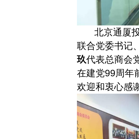
北京通厦
联合党委书记
玖
代表总商会
在建党
99
周年
欢迎和衷心感