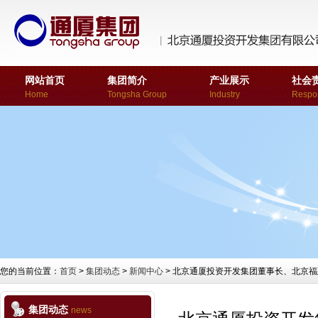
网站首页
集团简介
产业展示
社会
Home
Tongsha Group
Industry
Respon
您的当前位置：
首页
>
集团动态
>
新闻中心
> 北京通厦投资开发集团董事长、北京
进行调研指导工作。
集团动态
news