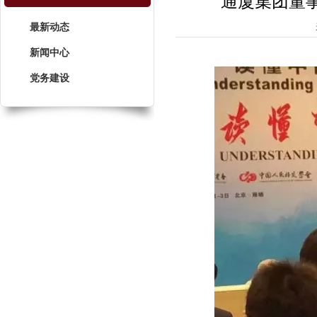
通厦集团董
最新动态
新闻中心
党务建设