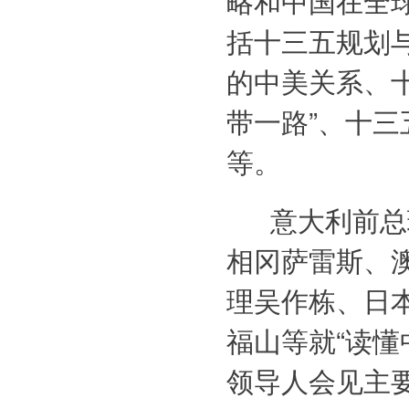
略和中国在全
括十三五规划
的中美关系、
带一路”、十
等。
意大利前总理
相冈萨雷斯、
理吴作栋、日
福山等就“读懂
领导人会见主