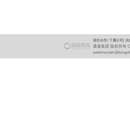
|
|
项目合作
下属公司
法
通厦集团 版权所有 Copyr
webmarster@tongs