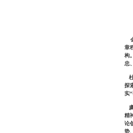
会
章
构
忠
杜
探
实
虞
精
论
势